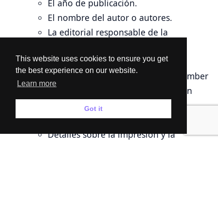
El año de publicación.
El nombre del autor o autores.
La editorial responsable de la
publicación.
This website uses cookies to ensure you get
Números ISBN
:
the best experience on our website.
El International Standard Book Number
Learn more
(ISBN) único asignado a esa edición
específica del libro.
Got it
Datos de Distribución
:
Detalles sobre la impresión y la
distribución del libro.
Ejemplos:
“Cien años de soledad” de Gabriel García
Márquez
: