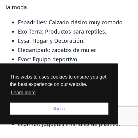
la moda.
Espadrilles: Calzado clásico muy cómodo.
Exo Terra: Productos para reptiles.
Eysa: Hogar y Decoración.
Elegantpark: zapatos de mujer.
Evoc: Equipo deportivo.
EuroModa: Textiles para el hogar.
Etnies: zapatos, accesorios y camisetas.
This website uses cookies to ensure you get
the best experience on our website.
Substance: Productos de cosmética.
Learn more
Straightforward Camp: Artículos para
acampar.
Got it
ECO-DE: Productos para el hogar.
Écoiffier: Juguetes infantiles de plástico.
Emanuelle Vee: Diversidad de zapatos.